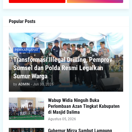
Popular Posts
PEMKAB LAHAT
Transformasi Illegal Drilling, Pemprov
Sumsel dan Polda Resmi Legalkan
Sumur Warga
by
ADMIN
-
Juli 30, 2026
Wabup Widia Ningsih Buka
Perlombaan Azan Tingkat Kabupaten
di Masjid Dalima
Agustus 05, 2026
Gubernur Mirza Sambut Lampung