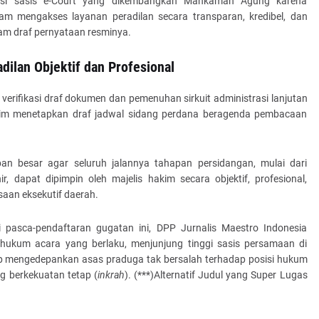
asi sasis e-Court yang dikembangkan Mahkamah Agung karena
am mengakses layanan peradilan secara transparan, kredibel, dan
alam draf pernyataan resminya.
dilan Objektif dan Profesional
verifikasi draf dokumen dan pemenuhan sirkuit administrasi lanjutan
akim menetapkan draf jadwal sidang perdana beragenda pembacaan
n besar agar seluruh jalannya tahapan persidangan, mulai dari
, dapat dipimpin oleh majelis hakim secara objektif, profesional,
saan eksekutif daerah.
 pasca-pendaftaran gugatan ini, DPP Jurnalis Maestro Indonesia
ukum acara yang berlaku, menjunjung tinggi sasis persamaan di
tap mengedepankan asas praduga tak bersalah terhadap posisi hukum
 berkekuatan tetap (
inkrah
). (***)Alternatif Judul yang Super Lugas