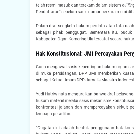
telah resmi masuk dan terekam dalam sistem
e-Filin
Pendaftaran" sebelum sasis nomor perkara resmi dite
Dalam draf sengketa hukum perdata atau tata usaha 
sebagai pihak penggugat. Sementara itu, pucuk p
Kabupaten Ogan Komering Ulu tercatat secara hukum
Hak Konstitusional: JMI Percayakan Pe
Guna mengawal sasis kepentingan hukum organisasi 
di muka persidangan, DPP JMI memberikan kua
sebagai Ketua Umum DPP Jurnalis Maestro Indonesia
Yudi Hutriwinata menguraikan bahwa draf pelayangan
hukum materiil melalui sasis mekanisme konstitusio
konfrontasi jalanan dan mempercayakan sirkuit pe
lembaga peradilan.
“Gugatan ini adalah bentuk penggunaan hak konst