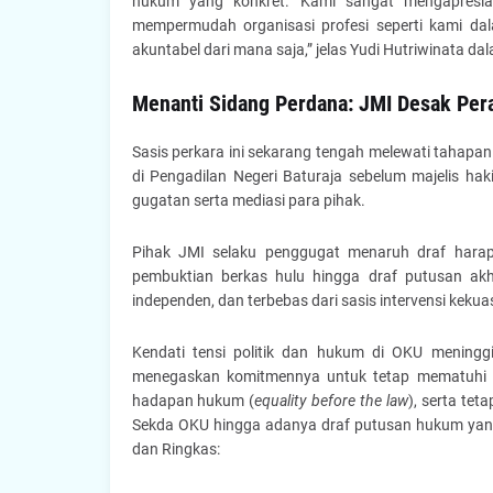
hukum yang konkret. Kami sangat mengapresi
mempermudah organisasi profesi seperti kami dal
akuntabel dari mana saja,” jelas Yudi Hutriwinata d
Menanti Sidang Perdana: JMI Desak Pera
Sasis perkara ini sekarang tengah melewati tahapan 
di Pengadilan Negeri Baturaja sebelum majelis h
gugatan serta mediasi para pihak.
Pihak JMI selaku penggugat menaruh draf harapa
pembuktian berkas hulu hingga draf putusan akhir
independen, dan terbebas dari sasis intervensi kekua
Kendati tensi politik dan hukum di OKU meninggi
menegaskan komitmennya untuk tetap mematuhi h
hadapan hukum (
equality before the law
), serta te
Sekda OKU hingga adanya draf putusan hukum yang
dan Ringkas: