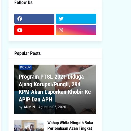
Follow Us
Popular Posts
KORUP
Program PTSL 2021 Diduga
Ajang Korupsi/Pungli, 294
KPM Akan Laporkan Khobir Ke
APIP Dan APH
by
ADMIN
-
Agustus 05, 2026
Wabup Widia Ningsih Buka
Perlombaan Azan Tingkat