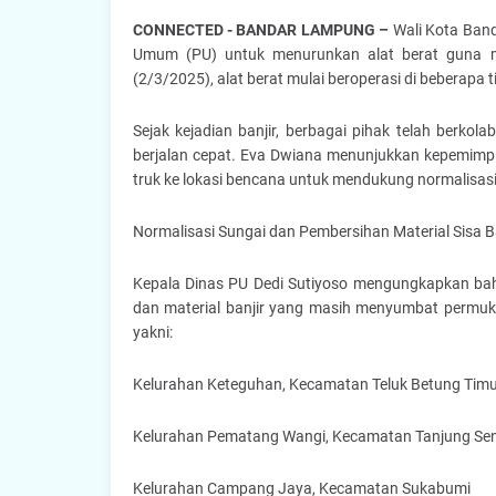
CONNECTED - BANDAR LAMPUNG –
Wali Kota Ban
Umum (PU) untuk menurunkan alat berat guna m
(2/3/2025), alat berat mulai beroperasi di beberapa ti
Sejak kejadian banjir, berbagai pihak telah berk
berjalan cepat. Eva Dwiana menunjukkan kepemimp
truk ke lokasi bencana untuk mendukung normalisasi 
Normalisasi Sungai dan Pembersihan Material Sisa Ba
Kepala Dinas PU Dedi Sutiyoso mengungkapkan bah
dan material banjir yang masih menyumbat permuki
yakni:
Kelurahan Keteguhan, Kecamatan Teluk Betung Timu
Kelurahan Pematang Wangi, Kecamatan Tanjung Se
Kelurahan Campang Jaya, Kecamatan Sukabumi