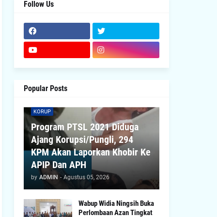
Follow Us
Popular Posts
KORUP
Program PTSL 2021 Diduga
Ajang Korupsi/Pungli, 294
KPM Akan Laporkan Khobir Ke
APIP Dan APH
by
ADMIN
-
Agustus 05, 2026
Wabup Widia Ningsih Buka
Perlombaan Azan Tingkat