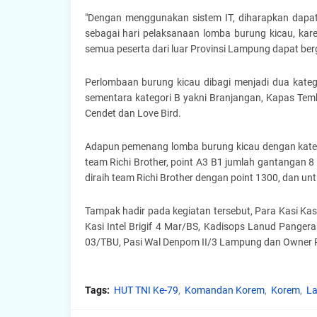
"Dengan menggunakan sistem IT, diharapkan dapat men
sebagai hari pelaksanaan lomba burung kicau, karen
semua peserta dari luar Provinsi Lampung dapat be
Perlombaan burung kicau dibagi menjadi dua kategor
sementara kategori B yakni Branjangan, Kapas Tembak
Cendet dan Love Bird.
Adapun pemenang lomba burung kicau dengan kategor
team Richi Brother, point A3 B1 jumlah gantangan 8 
diraih team Richi Brother dengan point 1300, dan un
Tampak hadir pada kegiatan tersebut, Para Kasi 
Kasi Intel Brigif 4 Mar/BS, Kadisops Lanud Pange
03/TBU, Pasi Wal Denpom II/3 Lampung dan Owner 
Tags:
HUT TNI Ke-79
Komandan Korem
Korem
L