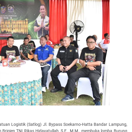
tuan Logistik (Satlog) Jl. Bypass Soekarno-Hatta Bandar Lampung,
igjen TNI Rikas Hidayatullah, S.E., M.M., membuka lomba Burung