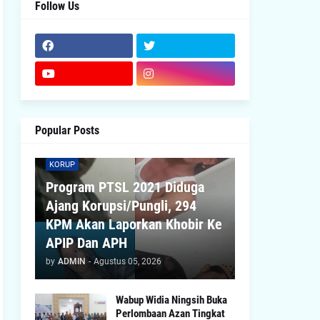
Follow Us
Popular Posts
KORUP
Program PTSL 2021 Diduga
Ajang Korupsi/Pungli, 294
KPM Akan Laporkan Khobir Ke
APIP Dan APH
by
ADMIN
-
Agustus 05, 2026
Wabup Widia Ningsih Buka
Perlombaan Azan Tingkat