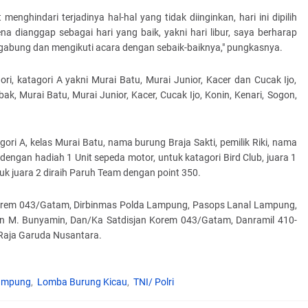
ghindari terjadinya hal-hal yang tidak diinginkan, hari ini dipilih
a dianggap sebagai hari yang baik, yakni hari libur, saya berharap
rgabung dan mengikuti acara dengan sebaik-baiknya," pungkasnya.
i, katagori A yakni Murai Batu, Murai Junior, Kacer dan Cucak Ijo,
, Murai Batu, Murai Junior, Kacer, Cucak Ijo, Konin, Kenari, Sogon,
i A, kelas Murai Batu, nama burung Braja Sakti, pemilik Riki, nama
dengan hadiah 1 Unit sepeda motor, untuk katagori Bird Club, juara 1
tuk juara 2 diraih Paruh Team dengan point 350.
Kasrem 043/Gatam, Dirbinmas Polda Lampung, Pasops Lanal Lampung,
ran M. Bunyamin, Dan/Ka Satdisjan Korem 043/Gatam, Danramil 410-
Raja Garuda Nusantara.
ampung
Lomba Burung Kicau
TNI/ Polri