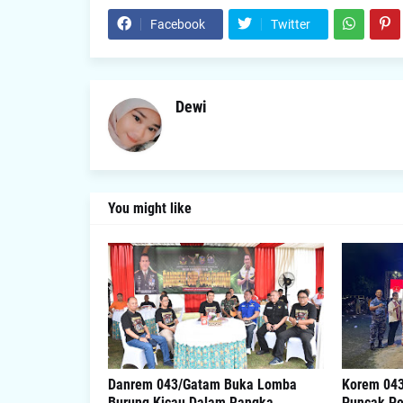
Facebook
Twitter
Dewi
You might like
Danrem 043/Gatam Buka Lomba
Korem 04
Burung Kicau Dalam Rangka
Puncak Pe