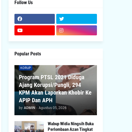
Follow Us
Popular Posts
KORUP
Program PTSL 2021 Diduga
Ajang Korupsi/Pungli, 294
KPM Akan Laporkan Khobir Ke
APIP Dan APH
by
ADMIN
-
Agustus 05, 2026
Wabup Widia Ningsih Buka
Perlombaan Azan Tingkat