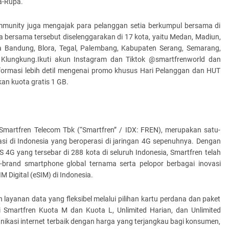
pa-Rupa.
Community juga mengajak para pelanggan setia berkumpul bersama di
bersama tersebut diselenggarakan di 17 kota, yaitu Medan, Madiun,
ta Bandung, Blora, Tegal, Palembang, Kabupaten Serang, Semarang,
Klungkung.Ikuti akun Instagram dan Tiktok @smartfrenworld dan
rmasi lebih detil mengenai promo khusus Hari Pelanggan dan HUT
an kuota gratis 1 GB.
Smartfren Telecom Tbk (“Smartfren” / IDX: FREN), merupakan satu-
si di Indonesia yang beroperasi di jaringan 4G sepenuhnya. Dengan
 4G yang tersebar di 288 kota di seluruh Indonesia, Smartfren telah
nd-brand smartphone global ternama serta pelopor berbagai inovasi
M Digital (eSIM) di Indonesia.
layanan data yang fleksibel melalui pilihan kartu perdana dan paket
i Smartfren Kuota M dan Kuota L, Unlimited Harian, dan Unlimited
asi internet terbaik dengan harga yang terjangkau bagi konsumen,