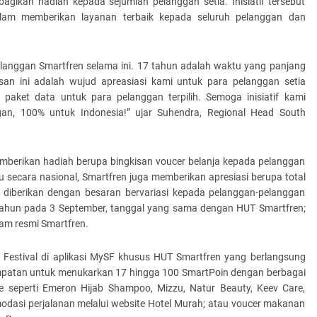
gikan hadiah kepada sejumlah pelanggan setia. Inisiatif tersebut
am memberikan layanan terbaik kepada seluruh pelanggan dan
elanggan Smartfren selama ini. 17 tahun adalah waktu yang panjang
isan ini adalah wujud apreasiasi kami untuk para pelanggan setia
paket data untuk para pelanggan terpilih. Semoga inisiatif kami
an, 100% untuk Indonesia!” ujar Suhendra, Regional Head South
mberikan hadiah berupa bingkisan voucer belanja kepada pelanggan
 secara nasional, Smartfren juga memberikan apresiasi berupa total
t diberikan dengan besaran bervariasi kepada pelanggan-pelanggan
g tahun pada 3 September, tanggal yang sama dengan HUT Smartfren;
ram resmi Smartfren.
Festival di aplikasi MySF khusus HUT Smartfren yang berlangsung
mpatan untuk menukarkan 17 hingga 100 SmartPoin dengan berbagai
e seperti Emeron Hijab Shampoo, Mizzu, Natur Beauty, Keev Care,
dasi perjalanan melalui website Hotel Murah; atau voucer makanan