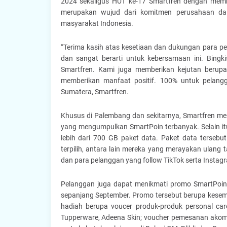
2024 sekaligus HUT ke-17 Smartfren dengan memba
merupakan wujud dari komitmen perusahaan dal
masyarakat Indonesia.
“Terima kasih atas kesetiaan dan dukungan para p
dan sangat berarti untuk kebersamaan ini. Bingk
Smartfren. Kami juga memberikan kejutan berupa 
memberikan manfaat positif. 100% untuk pelangg
Sumatera, Smartfren.
Khusus di Palembang dan sekitarnya, Smartfren me
yang mengumpulkan SmartPoin terbanyak. Selain itu
lebih dari 700 GB paket data. Paket data tersebu
terpilih, antara lain mereka yang merayakan ulan
dan para pelanggan yang follow TikTok serta Instag
Pelanggan juga dapat menikmati promo SmartPoin 
sepanjang September. Promo tersebut berupa kese
hadiah berupa voucer produk-produk personal car
Tupperware, Adeena Skin; voucher pemesanan akomo