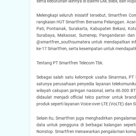
serta kebutuhan lainnya di Bakmi GM, Blibli, dan Ru
Melengkapi seluruh inisiatif tersebut, Smartfren 
rangkaian HUT Smartfren Bersama Pelanggan. Acara 
Pati, Pontianak, Surakarta, Kabupaten Bekasi, Ko
Surabaya, Makassar, Sumenep, Pangandaran dan 
@smartfren_southsumatera untuk mendapatkan info
ke-17 Smartfren, serta kesempatan untuk mendapatk
Tentang PT Smartfren Telecom Tbk.
Sebagai salah satu kelompok usaha Sinarmas, PT 
satunya perusahaan penyedia layanan telekomunika
wilayah cakupan jaringan nasional, serta 46.000 BTS
didaulat menjadi official telco partner untuk bra
produk seperti layanan Voice-over-LTE (VoLTE) dan SI
Selain itu, Smartfren juga menghadirkan pengalaman 
data untuk pengguna di berbagai kalangan sepert
Nonstop. Smartfren menawarkan pengalaman komunik