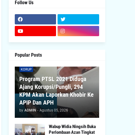
Follow Us
Popular Posts
KORUP
Program PTSL 2021 Diduga
Ajang Korupsi/Pungli, 294
KPM Akan Laporkan Khobir Ke
APIP Dan APH
by
ADMIN
-
Agustus 05, 2026
Wabup Widia Ningsih Buka
Perlombaan Azan Tingkat