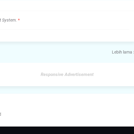
t System.
*
Lebih lama
Responsive Advertisement
d