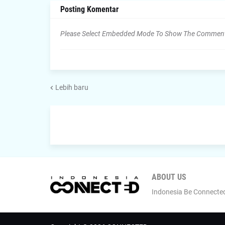
Posting Komentar
Please Select Embedded Mode To Show The Commen
Lebih baru
ABOUT US
Indonesia Be Connecte