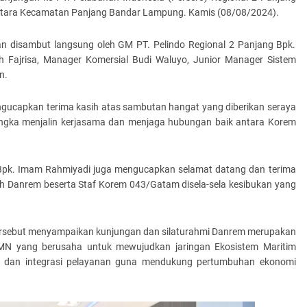
g Utara Kecamatan Panjang Bandar Lampung. Kamis (08/08/2024).
disambut langsung oleh GM PT. Pelindo Regional 2 Panjang Bpk.
 Fajrisa, Manager Komersial Budi Waluyo, Junior Manager Sistem
n.
ucapkan terima kasih atas sambutan hangat yang diberikan seraya
ngka menjalin kerjasama dan menjaga hubungan baik antara Korem
g Bpk. Imam Rahmiyadi juga mengucapkan selamat datang dan terima
leh Danrem beserta Staf Korem 043/Gatam disela-sela kesibukan yang
tersebut menyampaikan kunjungan dan silaturahmi Danrem merupakan
MN yang berusaha untuk mewujudkan jaringan Ekosistem Maritim
gan dan integrasi pelayanan guna mendukung pertumbuhan ekonomi