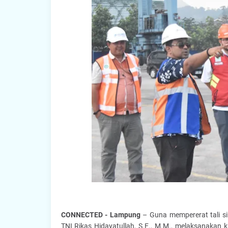
CONNECTED - Lampung
– Guna mempererat tali si
TNI Rikas Hidayatullah, S.E., M.M., melaksanakan 