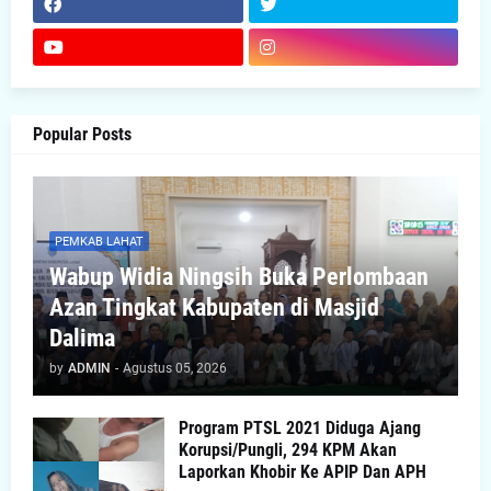
Popular Posts
PEMKAB LAHAT
Wabup Widia Ningsih Buka Perlombaan
Azan Tingkat Kabupaten di Masjid
Dalima
by
ADMIN
-
Agustus 05, 2026
Program PTSL 2021 Diduga Ajang
Korupsi/Pungli, 294 KPM Akan
Laporkan Khobir Ke APIP Dan APH