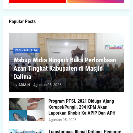
Popular Posts
PEMKAB LAHAT
Wabup Widia Ningsih Buka Perlombaan
Azan Tingkat Kabupaten di Masjid
Dalima
by
ADMIN
-
Agustus 05, 2026
Program PTSL 2021 Diduga Ajang
Korupsi/Pungli, 294 KPM Akan
Laporkan Khobir Ke APIP Dan APH
Agustus 05, 2026
Transformasi Illegal Drilling, Pemprov