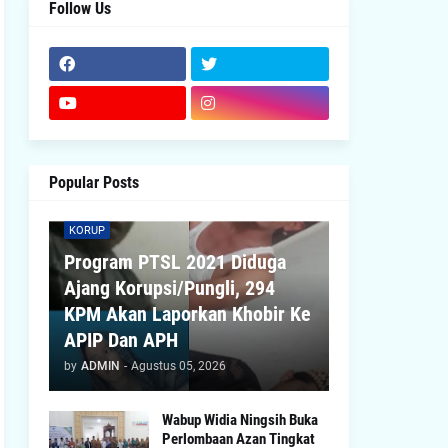
Follow Us
Popular Posts
KORUP
Program PTSL 2021 Diduga
Ajang Korupsi/Pungli, 294
KPM Akan Laporkan Khobir Ke
APIP Dan APH
by
ADMIN
-
Agustus 05, 2026
Wabup Widia Ningsih Buka
Perlombaan Azan Tingkat