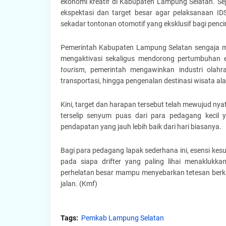
ekonomi kreatif di Kabupaten Lampung Selatan. S
ekspektasi dan target besar agar pelaksanaan ID
sekadar tontonan otomotif yang eksklusif bagi pencin
Pemerintah Kabupaten Lampung Selatan sengaja men
mengaktivasi sekaligus mendorong pertumbuhan ek
tourism
, pemerintah mengawinkan industri olahr
transportasi, hingga pengenalan destinasi wisata ala
Kini, target dan harapan tersebut telah mewujud nya
terselip senyum puas dari para pedagang kecil 
pendapatan yang jauh lebih baik dari hari biasanya.
Bagi para pedagang lapak sederhana ini, esensi kesu
pada siapa drifter yang paling lihai menaklukk
perhelatan besar mampu menyebarkan tetesan berka
jalan. (Kmf)
Tags:
Pemkab Lampung Selatan