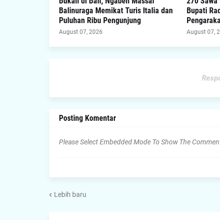
Bukan di Bali, Ngaben Massal
270 Sawa 
Balinuraga Memikat Turis Italia dan
Bupati Rad
Puluhan Ribu Pengunjung
Pengaraka
August 07, 2026
August 07, 
Respo
Posting Komentar
Please Select Embedded Mode To Show The Commen
Lebih baru