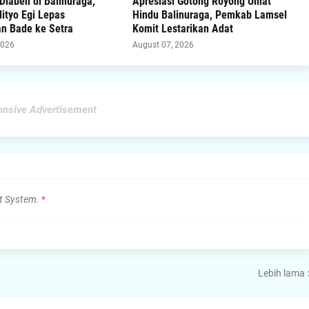
Diaben di Balinuraga,
Apresiasi Gotong Royong Umat
ityo Egi Lepas
Hindu Balinuraga, Pemkab Lamsel
n Bade ke Setra
Komit Lestarikan Adat
2026
August 07, 2026
nsive Advertisement
t System.
*
Lebih lama