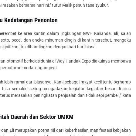
 rasakan bersama hari ini,” tutur Malik penuh rasa syukur.
cu Kedatangan Penonton
merembet ke area kantin dalam lingkungan GWH Kalianda.
Eli
, salah
oto, pecel, dan aneka minuman dingin di kantin tersebut, mengaku
gnifikan jika dibandingkan dengan hari-hari biasa.
ran otomotif berkelas dunia di Way Handak Expo diakuinya membawa
 perputaran modal dagangnya.
uh lebih ramai dari biasanya. Kami sebagai rakyat kecil tentu berharap
bisa semakin sering mengadakan kegiatan-kegiatan besar di area
terus merasakan peningkatan penjualan dan tidak sepi pembeli,” kata
intah Daerah dan Sektor UMKM
n Eli merupakan potret riil dari keberhasilan manifestasi kebijakan