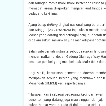
dan raungan mesin mobil-mobil bertenaga raksasa 
memadati arena dilaporkan menjalar kuat hingga ke
pedagang kaki lima.
Ajang balap
drifting
tingkat nasional yang baru per
dan Minggu (23-24/5/2026) ini, sukses menciptaka
Massa yang datang dari berbagai penjuru daerah ti
di dalam sirkuit, melainkan juga menjadi pasar potens
Salah satu berkah instan tersebut dirasakan langsu
mencari nafkah di depan Gedung Olahraga Way Han
pesanan pembeli yang membeludak, Malik tidak da
Bagi Malik, keputusan pemerintah daerah memboy
merupakan sebuah berkah yang membawa angin se
Menengah (UMKM) kecil seperti dirinya.
“Harapan kami sebagai pedagang kecil dari awal 
penonton yang datang juga mau singgah dan jajan 
bukan hanya yang berada di dalam area sirkuit uta