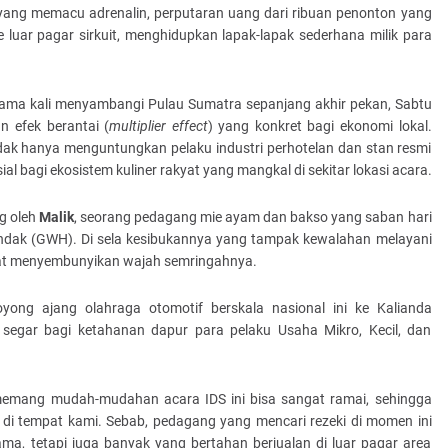
yang memacu adrenalin, perputaran uang dari ribuan penonton yang
 luar pagar sirkuit, menghidupkan lapak-lapak sederhana milik para
tama kali menyambangi Pulau Sumatra sepanjang akhir pekan, Sabtu
n efek berantai (
multiplier effect
) yang konkret bagi ekonomi lokal.
dak hanya menguntungkan pelaku industri perhotelan dan stan resmi
ial bagi ekosistem kuliner rakyat yang mangkal di sekitar lokasi acara.
ng oleh
Malik
, seorang pedagang mie ayam dan bakso yang saban hari
dak (GWH). Di sela kesibukannya yang tampak kewalahan melayani
pat menyembunyikan wajah semringahnya.
ong ajang olahraga otomotif berskala nasional ini ke Kalianda
gar bagi ketahanan dapur para pelaku Usaha Mikro, Kecil, dan
memang mudah-mudahan acara IDS ini bisa sangat ramai, sehingga
di tempat kami. Sebab, pedagang yang mencari rezeki di momen ini
ma, tetapi juga banyak yang bertahan berjualan di luar pagar area