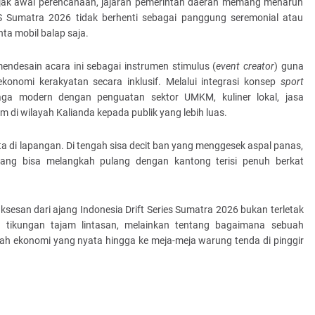
ejak awal perencanaan, jajaran pemerintah daerah memang menaruh
S Sumatra 2026 tidak berhenti sebagai panggung seremonial atau
ta mobil balap saja.
desain acara ini sebagai instrumen stimulus (
event creator
) guna
onomi kerakyatan secara inklusif. Melalui integrasi konsep
sport
aga modern dengan penguatan sektor UMKM, kuliner lokal, jasa
m di wilayah Kalianda kepada publik yang lebih luas.
ta di lapangan. Di tengah sisa decit ban yang menggesek aspal panas,
yang bisa melangkah pulang dengan kantong terisi penuh berkat
ksesan dari ajang Indonesia Drift Series Sumatra 2026 bukan terletak
an tikungan tajam lintasan, melainkan tentang bagaimana sebuah
h ekonomi yang nyata hingga ke meja-meja warung tenda di pinggir