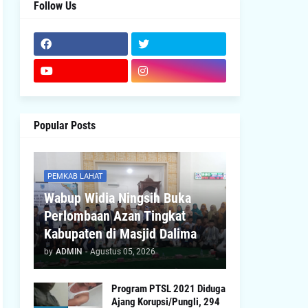
Follow Us
Popular Posts
PEMKAB LAHAT
Wabup Widia Ningsih Buka
Perlombaan Azan Tingkat
Kabupaten di Masjid Dalima
by
ADMIN
-
Agustus 05, 2026
Program PTSL 2021 Diduga
Ajang Korupsi/Pungli, 294