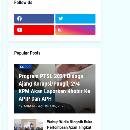
Follow Us
Popular Posts
KORUP
Program PTSL 2021 Diduga
Ajang Korupsi/Pungli, 294
KPM Akan Laporkan Khobir Ke
APIP Dan APH
by
ADMIN
-
Agustus 05, 2026
Wabup Widia Ningsih Buka
Perlombaan Azan Tingkat