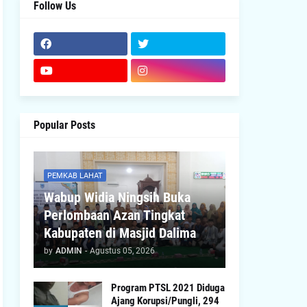
Follow Us
Popular Posts
PEMKAB LAHAT
Wabup Widia Ningsih Buka
Perlombaan Azan Tingkat
Kabupaten di Masjid Dalima
by
ADMIN
-
Agustus 05, 2026
Program PTSL 2021 Diduga
Ajang Korupsi/Pungli, 294