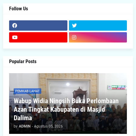
Follow Us
Popular Posts
PEMKAB LAHAT
Wabup Widia Ningsih Buka Perlombaan
Azan Tingkat Kabupaten di Masjid
Dalima
by
ADMIN
-
Agustus 05, 2026