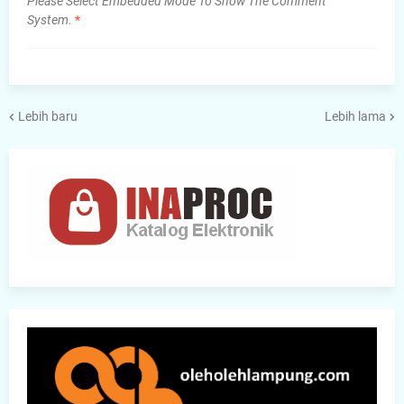
Please Select Embedded Mode To Show The Comment
System.
*
Lebih baru
Lebih lama