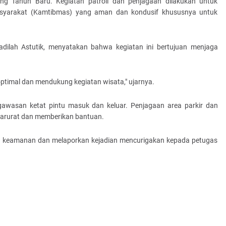
ng Tahun Baru. Kegiatan patroli dan penjagaan dilakukan untuk
asyarakat (Kamtibmas) yang aman dan kondusif khususnya untuk
lah Astutik, menyatakan bahwa kegiatan ini bertujuan menjaga
timal dan mendukung kegiatan wisata," ujarnya.
ngawasan ketat pintu masuk dan keluar. Penjagaan area parkir dan
i darurat dan memberikan bantuan.
aga keamanan dan melaporkan kejadian mencurigakan kepada petugas