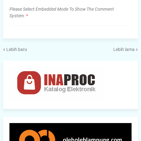
Please Select Embedded Mode To Show The Comment
System.
*
Lebih baru
Lebih lama