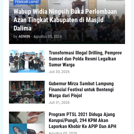
PEMKAB LAHAT
Wabup Widia Ningsih Buka Perlombaan
Azan Tingkat Kabupaten di Masjid
Dalima
by
ADMIN
-
Agustus 05, 2026
Transformasi Illegal Drilling, Pemprov
Sumsel dan Polda Resmi Legalkan
Sumur Warga
Juli 30, 2026
Gubernur Mirza Sambut Lampung
Financial Festival untuk Bentengi
Warga dari Pinjol
Juli 31, 2026
Program PTSL 2021 Diduga Ajang
Korupsi/Pungli, 294 KPM Akan
Laporkan Khobir Ke APIP Dan APH
Agustus 05, 2026