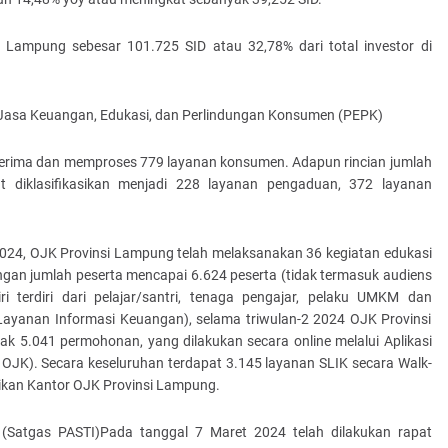
 Lampung sebesar 101.725 SID atau 32,78% dari total investor di
asa Keuangan, Edukasi, dan Perlindungan Konsumen (PEPK)
nerima dan memproses 779 layanan konsumen. Adapun rincian jumlah
 diklasifikasikan menjadi 228 layanan pengaduan, 372 layanan
2024, OJK Provinsi Lampung telah melaksanakan 36 kegiatan edukasi
ngan jumlah peserta mencapai 6.624 peserta (tidak termasuk audiens
iri terdiri dari pelajar/santri, tenaga pengajar, pelaku UMKM dan
yanan Informasi Keuangan), selama triwulan-2 2024 OJK Provinsi
k 5.041 permohonan, yang dilakukan secara online melalui Aplikasi
OJK). Secara keseluruhan terdapat 3.145 layanan SLIK secara Walk-
erikan Kantor OJK Provinsi Lampung.
 (Satgas PASTI)Pada tanggal 7 Maret 2024 telah dilakukan rapat