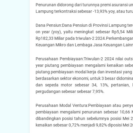
Penurunan didorong dari turunnya premi asuransi um
Lampung terkontraksi sebesar -13,93% yoy, atau turu
Dana Pensiun:Dana Pensiun di Provinsi Lampung ter
on year (yoy), yaitu meningkat sebesar Rp5,54 Mili
Rp182,33 Miliar pada triwulan-2 2024.Perkembang
Keuangan Mikro dan Lembaga Jasa Keuangan Lain
Perusahaan Pembiayaan:Triwulan-2 2024 nilai outs
year piutang pembiayaan mengalami kenaikan sebe
piutang pembiayaan modal kerja dan investasi yan
berdasarkan sektor ekonomi, untuk 3 besar didomina
dan sepeda motor sebesar 34, 13%, pertanian, 
pergudangan sebesar sebesar 7,95%.
Perusahaan Modal Ventura:Pembiayaan atau penyer
pembiayaan mengalami penurunan sebesar 10,66 Mil
dibandingkan posisi tahun sebelumnya posisi Mei 2
kenaikan sebesar 0,72% menjadi 9,82% diposisi Mei 2