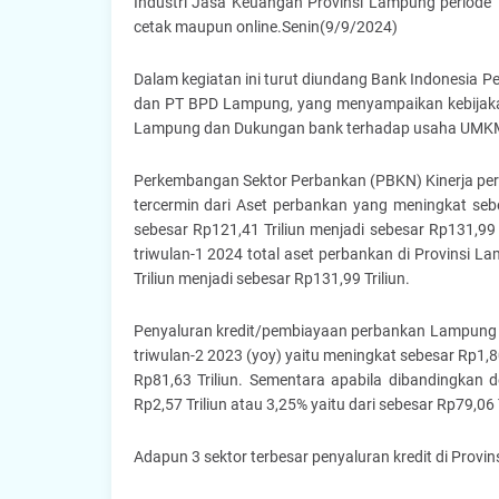
Industri Jasa Keuangan Provinsi Lampung periode 
cetak maupun online.Senin(9/9/2024)
Dalam kegiatan ini turut diundang Bank Indonesia 
dan PT BPD Lampung, yang menyampaikan kebijakan m
Lampung dan Dukungan bank terhadap usaha UMK
Perkembangan Sektor Perbankan (PBKN) Kinerja per
tercermin dari Aset perbankan yang meningkat seb
sebesar Rp121,41 Triliun menjadi sebesar Rp131,99 
triwulan-1 2024 total aset perbankan di Provinsi L
Triliun menjadi sebesar Rp131,99 Triliun.
Penyaluran kredit/pembiayaan perbankan Lampung d
triwulan-2 2023 (yoy) yaitu meningkat sebesar Rp1,80
Rp81,63 Triliun. Sementara apabila dibandingkan 
Rp2,57 Triliun atau 3,25% yaitu dari sebesar Rp79,06 T
Adapun 3 sektor terbesar penyaluran kredit di Provin