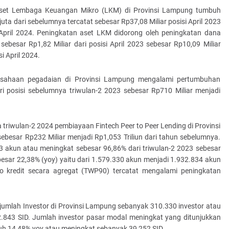
et Lembaga Keuangan Mikro (LKM) di Provinsi Lampung tumbuh
uta dari sebelumnya tercatat sebesar Rp37,08 Miliar posisi April 2023
i April 2024. Peningkatan aset LKM didorong oleh peningkatan dana
ebesar Rp1,82 Miliar dari posisi April 2023 sebesar Rp10,09 Miliar
i April 2024.
rusahaan pegadaian di Provinsi Lampung mengalami pertumbuhan
ri posisi sebelumnya triwulan-2 2023 sebesar Rp710 Miliar menjadi
riwulan-2 2024 pembiayaan Fintech Peer to Peer Lending di Provinsi
esar Rp232 Miliar menjadi Rp1,053 Triliun dari tahun sebelumnya.
93 akun atau meningkat sebesar 96,86% dari triwulan-2 2023 sebesar
esar 22,38% (yoy) yaitu dari 1.579.330 akun menjadi 1.932.834 akun
iko kredit secara agregat (TWP90) tercatat mengalami peningkatan
umlah Investor di Provinsi Lampung sebanyak 310.330 investor atau
2.843 SID. Jumlah investor pasar modal meningkat yang ditunjukkan
mbuh 14,48% yoy atau meningkat sebanyak 39,252 SID.