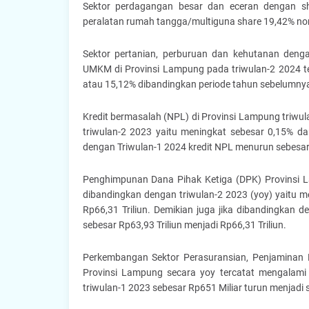
Sektor perdagangan besar dan eceran dengan sha
peralatan rumah tangga/multiguna share 19,42% nomi
Sektor pertanian, perburuan dan kehutanan denga
UMKM di Provinsi Lampung pada triwulan-2 2024 ter
atau 15,12% dibandingkan periode tahun sebelumnya 
Kredit bermasalah (NPL) di Provinsi Lampung triwu
triwulan-2 2023 yaitu meningkat sebesar 0,15% da
dengan Triwulan-1 2024 kredit NPL menurun sebesar 
Penghimpunan Dana Pihak Ketiga (DPK) Provinsi L
dibandingkan dengan triwulan-2 2023 (yoy) yaitu me
Rp66,31 Triliun. Demikian juga jika dibandingkan d
sebesar Rp63,93 Triliun menjadi Rp66,31 Triliun.
Perkembangan Sektor Perasuransian, Penjaminan 
Provinsi Lampung secara yoy tercatat mengalami 
triwulan-1 2023 sebesar Rp651 Miliar turun menjadi s