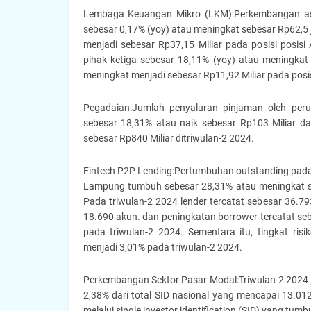
Lembaga Keuangan Mikro (LKM):Perkembangan as
sebesar 0,17% (yoy) atau meningkat sebesar Rp62,5 j
menjadi sebesar Rp37,15 Miliar pada posisi posis
pihak ketiga sebesar 18,11% (yoy) atau meningkat s
meningkat menjadi sebesar Rp11,92 Miliar pada posis
Pegadaian:Jumlah penyaluran pinjaman oleh pe
sebesar 18,31% atau naik sebesar Rp103 Miliar da
sebesar Rp840 Miliar ditriwulan-2 2024.
Fintech P2P Lending:Pertumbuhan outstanding pada t
Lampung tumbuh sebesar 28,31% atau meningkat seb
Pada triwulan-2 2024 lender tercatat sebesar 36.7
18.690 akun. dan peningkatan borrower tercatat seb
pada triwulan-2 2024. Sementara itu, tingkat ris
menjadi 3,01% pada triwulan-2 2024.
Perkembangan Sektor Pasar Modal:Triwulan-2 2024 j
2,38% dari total SID nasional yang mencapai 13.01
melalui single investor identification (SID) yang tu