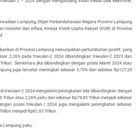
Triwulan 2 – 2024 dengan mengundang insan media baik elektronik,
Perwakilan Lampung, Ditjen Perbendaharaan Negara Provinsi Lampung
oneter dan inflasi, Kinerja Kredit Usaha Rakyat (KUR) di Provinsi
M.
bankan di Provinsi Lampung menunjukkan pertumbuhan positif, yang
esar 2,26% pada triwulan-2 2024 dibandingkan triwulan-2 2023 dari
Triliun. Sementara jika dibandingkan dengan posisi Maret 2024 atau
ampung juga tercatat meningkat sebesar 3,70% dari sebesar Rp127,29
i triwulan-2 2024 mengalami peningkatan bila dibandingkan dengan
 Triliun atau 2,26% yaitu dari sebesar Rp79,83 Triliun menjadi sebesar
dengan posisi triwulan-1 2024 juga mengalami peningkatan sebesar
riliun menjadi Rp81,63 Triliun.
si Lampung yaitu :