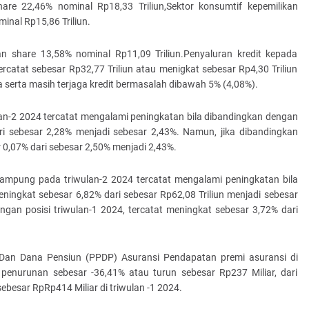
re 22,46% nominal Rp18,33 Triliun,Sektor konsumtif kepemilikan
nal Rp15,86 Triliun.
n share 13,58% nominal Rp11,09 Triliun.Penyaluran kredit kepada
catat sebesar Rp32,77 Triliun atau menigkat sebesar Rp4,30 Triliun
serta masih terjaga kredit bermasalah dibawah 5% (4,08%).
lan-2 2024 tercatat mengalami peningkatan bila dibandingkan dengan
ri sebesar 2,28% menjadi sebesar 2,43%. Namun, jika dibandingkan
0,07% dari sebesar 2,50% menjadi 2,43%.
ampung pada triwulan-2 2024 tercatat mengalami peningkatan bila
ningkat sebesar 6,82% dari sebesar Rp62,08 Triliun menjadi sebesar
engan posisi triwulan-1 2024, tercatat meningkat sebesar 3,72% dari
Dan Dana Pensiun (PPDP) Asuransi Pendapatan premi asuransi di
penurunan sebesar -36,41% atau turun sebesar Rp237 Miliar, dari
ebesar RpRp414 Miliar di triwulan -1 2024.