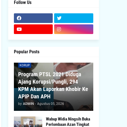
Follow Us
Popular Posts
KORUP
Program PTSL 2021 Diduga
Ajang Korupsi/Pungli, 294
KPM Akan Laporkan Khobir Ke
APIP Dan APH
by
ADMIN
-
Agustus 05, 2026
Wabup Widia Ningsih Buka
Perlombaan Azan Tingkat