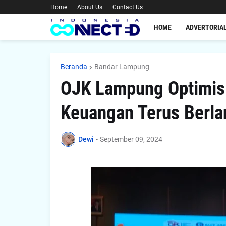
Home
About Us
Contact Us
HOME
ADVERTORIA
Beranda
Bandar Lampung
OJK Lampung Optimis T
Keuangan Terus Berla
Dewi
-
September 09, 2024