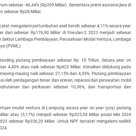
um sebesar -46,44% (Rp209 Miliar). Sementara premi asuransi jiwa di
n sebesar Rp28 Miliar.
catat mengalami pertumbuhan aset bersih sebesar 4,11% secara year
ar dari sebesar Rp176,90 Miliar di triwulan-2 2023 menjadi sebesar
an Sektor Lembaga Pembiayaan, Perusahaan Modal Ventura, Lembaga
nya (PVML)
tanding piutang pembiayaan sebesar Rp. 10 Triliun. Secara year on
sar 4,40% atau naik sebesar Rp422 Miliar. Kenaikan didukung pada
g masing-masing naik sebesar 27,15% dan 4,35%. Piutang pembiayaan
si oleh perdagangan besar dan eceran, reparasi dan perawatan mobil
kehutanan dan perikanan sebesar 10,36%, dan transportasi dan
taan modal ventura di Lampung secara year on year (yoy) piutang
iar atau (3,17%) menjadi sebesar Rp325,54 Miliar posisi Mei 2024
023 sebesar Rp336,20 Miliar. Untuk NPF tercatat mengalami sedikit
024.