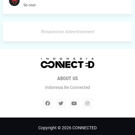
So cool
Responsive Advertisement
ABOUT US
Indonesia Be Connected
Copyright ©
2026
CONNECTED