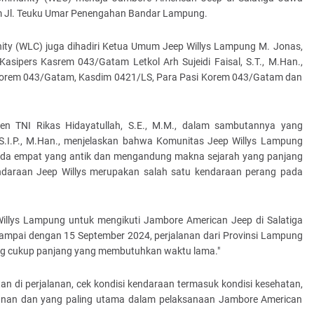
m Jl. Teuku Umar Penengahan Bandar Lampung.
ty (WLC) juga dihadiri Ketua Umum Jeep Willys Lampung M. Jonas,
asipers Kasrem 043/Gatam Letkol Arh Sujeidi Faisal, S.T., M.Han.,
n Korem 043/Gatam, Kasdim 0421/LS, Para Pasi Korem 043/Gatam dan
en TNI Rikas Hidayatullah, S.E., M.M., dalam sambutannya yang
S.I.P., M.Han., menjelaskan bahwa Komunitas Jeep Willys Lampung
roda empat yang antik dan mengandung makna sejarah yang panjang
ndaraan Jeep Willys merupakan salah satu kendaraan perang pada
 Willys Lampung untuk mengikuti Jambore American Jeep di Salatiga
ampai dengan 15 September 2024, perjalanan dari Provinsi Lampung
ng cukup panjang yang membutuhkan waktu lama."
n di perjalanan, cek kondisi kendaraan termasuk kondisi kesehatan,
jalanan dan yang paling utama dalam pelaksanaan Jambore American