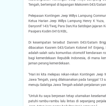
Tengah, bertempat di lapangan Makorem 043/Gata
Pelepasan Kontingen Jeep Willys Lampung Communi
Ketua Harian Jeep Willys Lampung Henry K Yuza, K
Danyonif 143/Twej, Para Dan/Ka Satdisjan jajara
Pasipers Kodim 0410/KBL.
Di kesempatan tersebut Danrem 043/Gatam Brigj
dibacakan Kasrem 043/Gatam Kolonel Inf Enjang, 
adalah salah satu komunitas otomotif kendaraan 
bagi kemerdekaan Republik Indonesia, di mana ke
jaman perang kemerdekaan.
"Hari ini kita melepas rekan-rekan Kontingen Jeep
Jawa Tengah, yang dilaksanakan pada tanggal 13 s
menuju Salatiga Jawa Tengah adalah perjalanan ya
"Untuk itu saya berpesan tetap utamakan keselamata
patuhi rambu-rambu lalu lintas di sepanjang per