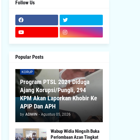
Follow Us
Popular Posts
KORUP
Program PTSL 2021 Diduga
Ajang Korupsi/Pungli, 294
KPM Akan Laporkan Khobir Ke
APIP Dan APH
by
ADMIN
-
Agustus 05, 2026
Wabup Widia Ningsih Buka
Perlombaan Azan Tingkat