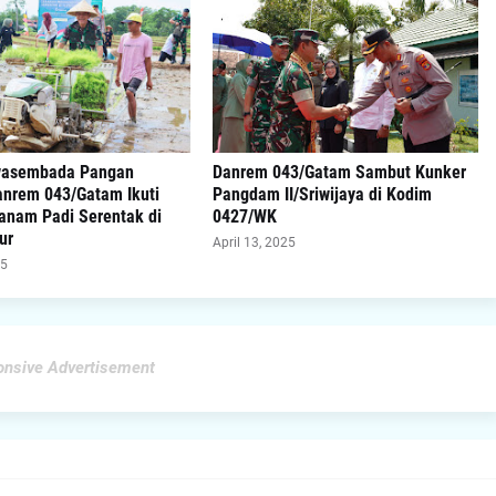
wasembada Pangan
Danrem 043/Gatam Sambut Kunker
anrem 043/Gatam Ikuti
Pangdam II/Sriwijaya di Kodim
anam Padi Serentak di
0427/WK
ur
April 13, 2025
25
nsive Advertisement