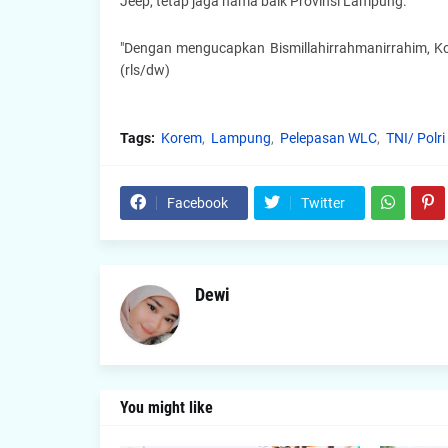
Jeep, tetap jaga nama baik Provinsi Lampung."
"Dengan mengucapkan Bismillahirrahmanirrahim, K
(rls/dw)
Tags:
Korem
Lampung
Pelepasan WLC
TNI/ Polri
Facebook
Twitter
Dewi
You might like