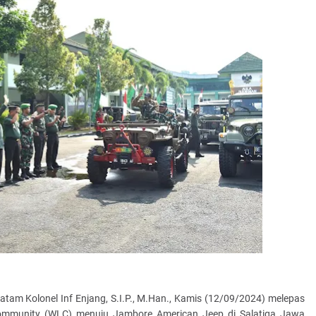
tam Kolonel Inf Enjang, S.I.P., M.Han., Kamis (12/09/2024) melepas
ommunity (WLC) menuju Jambore American Jeep di Salatiga Jawa