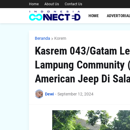
Home
About Us
Contact Us
HOME
ADVERTORIA
Beranda
Korem
Kasrem 043/Gatam Lep
Lampung Community 
American Jeep Di Sala
Dewi
-
September 12, 2024