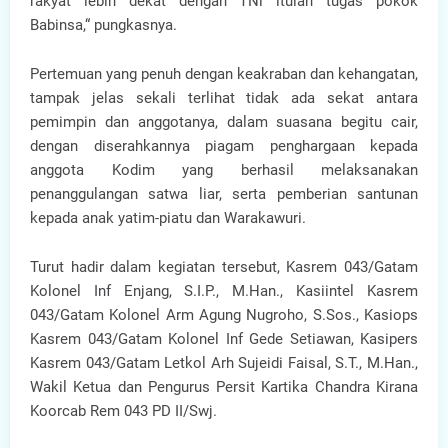
rakyat lebih dekat dengan TNl itulah tugas pokok
Babinsa,“ pungkasnya.
Pertemuan yang penuh dengan keakraban dan kehangatan,
tampak jelas sekali terlihat tidak ada sekat antara
pemimpin dan anggotanya, dalam suasana begitu cair,
dengan diserahkannya piagam penghargaan kepada
anggota Kodim yang berhasil melaksanakan
penanggulangan satwa liar, serta pemberian santunan
kepada anak yatim-piatu dan Warakawuri.
Turut hadir dalam kegiatan tersebut, Kasrem 043/Gatam
Kolonel Inf Enjang, S.I.P., M.Han., Kasiintel Kasrem
043/Gatam Kolonel Arm Agung Nugroho, S.Sos., Kasiops
Kasrem 043/Gatam Kolonel Inf Gede Setiawan, Kasipers
Kasrem 043/Gatam Letkol Arh Sujeidi Faisal, S.T., M.Han.,
Wakil Ketua dan Pengurus Persit Kartika Chandra Kirana
Koorcab Rem 043 PD II/Swj.