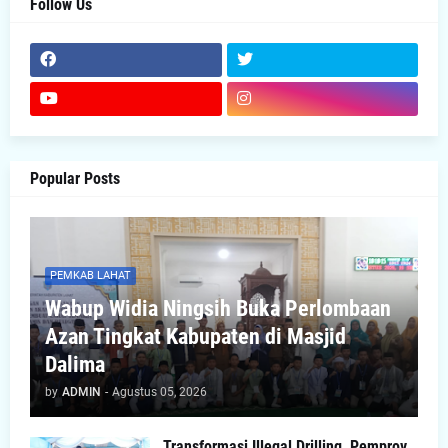
Follow Us
Popular Posts
PEMKAB LAHAT
Wabup Widia Ningsih Buka Perlombaan
Azan Tingkat Kabupaten di Masjid
Dalima
by
ADMIN
-
Agustus 05, 2026
Transformasi Illegal Drilling, Pemprov