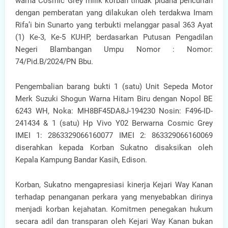
warna Cosmic Grey milik korban tindak pidana pencurian
dengan pemberatan yang dilakukan oleh terdakwa Imam
Rifa’i bin Sunarto yang terbukti melanggar pasal 363 Ayat
(1) Ke-3, Ke-5 KUHP, berdasarkan Putusan Pengadilan
Negeri Blambangan Umpu Nomor : Nomor:
74/Pid.B/2024/PN Bbu.
Pengembalian barang bukti 1 (satu) Unit Sepeda Motor
Merk Suzuki Shogun Warna Hitam Biru dengan Nopol BE
6243 WH, Noka: MH8BF45DA8J-194230 Nosin: F496-ID-
241434 & 1 (satu) Hp Vivo Y02 Berwarna Cosmic Grey
IMEI 1: 2863329066160077 IMEI 2: 863329066160069
diserahkan kepada Korban Sukatno disaksikan oleh
Kepala Kampung Bandar Kasih, Edison.
Korban, Sukatno mengapresiasi kinerja Kejari Way Kanan
terhadap penanganan perkara yang menyebabkan dirinya
menjadi korban kejahatan. Komitmen penegakan hukum
secara adil dan transparan oleh Kejari Way Kanan bukan