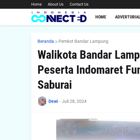
Home
About Us
Contact Us
HOME
ADVERTORIA
Beranda
Pemkot Bandar Lampung
Walikota Bandar Lam
Peserta Indomaret Fu
Saburai
Dewi
-
Juli 28, 2024