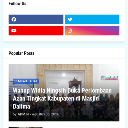
Follow Us
Popular Posts
PEMKAB LAHAT
Wabup Widia Ningsih Buka Perlombaan
Azan Tingkat Kabupaten di Masjid
Dalima
by
ADMIN
-
Agustus 05, 2026