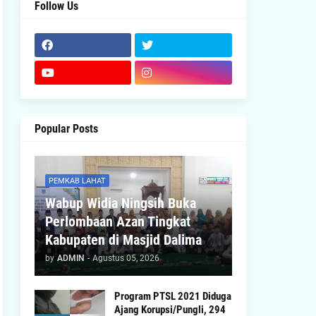
Follow Us
Popular Posts
PEMKAB LAHAT
Wabup Widia Ningsih Buka
Perlombaan Azan Tingkat
Kabupaten di Masjid Dalima
by
ADMIN
-
Agustus 05, 2026
Program PTSL 2021 Diduga
Ajang Korupsi/Pungli, 294