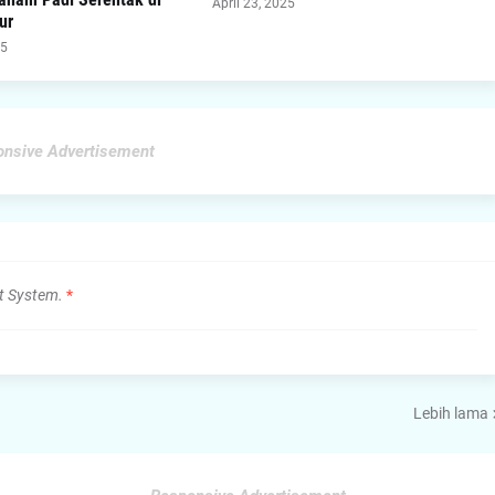
April 23, 2025
ur
25
nsive Advertisement
t System.
*
Lebih lama