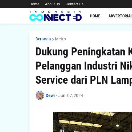
Home
About Us
Contact Us
HOME
ADVERTORIA
Beranda
Metro
Dukung Peningkatan K
Pelanggan Industri N
Service dari PLN Lam
Dewi
-
Juni 07, 2024