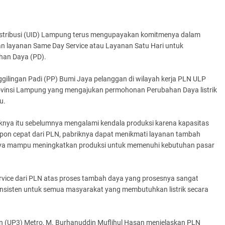
Distribusi (UID) Lampung terus mengupayakan komitmenya dalam
an layanan Same Day Service atau Layanan Satu Hari untuk
an Daya (PD).
ggilingan Padi (PP) Bumi Jaya pelanggan di wilayah kerja PLN ULP
rovinsi Lampung yang mengajukan permohonan Perubahan Daya listrik
u.
liknya itu sebelumnya mengalami kendala produksi karena kapasitas
espon cepat dari PLN, pabriknya dapat menikmati layanan tambah
knya mampu meningkatkan produksi untuk memenuhi kebutuhan pasar
vice dari PLN atas proses tambah daya yang prosesnya sangat
konsisten untuk semua masyarakat yang membutuhkan listrik secara
n (UP3) Metro, M. Burhanuddin Muflihul Hasan menjelaskan PLN