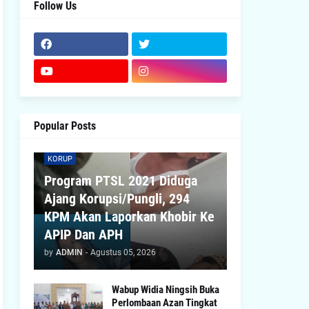
Follow Us
Popular Posts
KORUP
Program PTSL 2021 Diduga
Ajang Korupsi/Pungli, 294
KPM Akan Laporkan Khobir Ke
APIP Dan APH
by
ADMIN
-
Agustus 05, 2026
Wabup Widia Ningsih Buka
Perlombaan Azan Tingkat