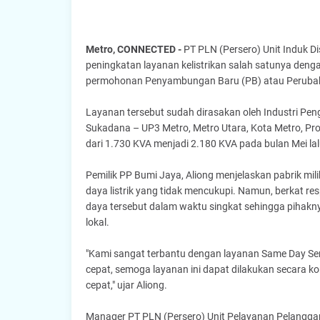
Metro, CONNECTED -
PT PLN (Persero) Unit Induk 
peningkatan layanan kelistrikan salah satunya deng
permohonan Penyambungan Baru (PB) atau Perubah
Layanan tersebut sudah dirasakan oleh Industri Pen
Sukadana – UP3 Metro, Metro Utara, Kota Metro, P
dari 1.730 KVA menjadi 2.180 KVA pada bulan Mei lal
Pemilik PP Bumi Jaya, Aliong menjelaskan pabrik mi
daya listrik yang tidak mencukupi. Namun, berkat r
daya tersebut dalam waktu singkat sehingga piha
lokal.
"Kami sangat terbantu dengan layanan Same Day Ser
cepat, semoga layanan ini dapat dilakukan secara 
cepat," ujar Aliong.
Manager PT PLN (Persero) Unit Pelayanan Pelangga