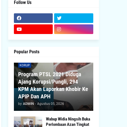
Follow Us
Popular Posts
KORUP
Program PTSL 2021 Diduga
Ajang Korupsi/Pungli, 294
KPM Akan Laporkan Khobir Ke
APIP Dan APH
by
ADMIN
-
Agustus 05, 2026
Wabup Widia Ningsih Buka
Perlombaan Azan Tingkat