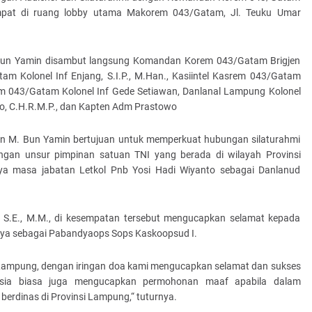
rtempat di ruang lobby utama Makorem 043/Gatam, Jl. Teuku Umar
 Bun Yamin disambut langsung Komandan Korem 043/Gatam Brigjen
tam Kolonel Inf Enjang, S.I.P., M.Han., Kasiintel Kasrem 043/Gatam
em 043/Gatam Kolonel Inf Gede Setiawan, Danlanal Lampung Kolonel
o, C.H.R.M.P., dan Kapten Adm Prastowo
ran M. Bun Yamin bertujuan untuk memperkuat hubungan silaturahmi
an unsur pimpinan satuan TNI yang berada di wilayah Provinsi
ya masa jabatan Letkol Pnb Yosi Hadi Wiyanto sebagai Danlanud
 S.E., M.M., di kesempatan tersebut mengucapkan selamat kepada
nnya sebagai Pabandyaops Sops Kaskoopsud I.
Lampung, dengan iringan doa kami mengucapkan selamat dan sukses
usia biasa juga mengucapkan permohonan maaf apabila dalam
berdinas di Provinsi Lampung,“ tuturnya.