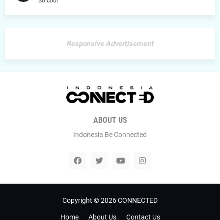
So cool
Responsive Advertisement
ABOUT US
Indonesia Be Connected
Copyright ©
2026
CONNECTED
Home
About Us
Contact Us